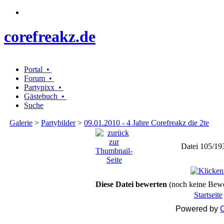
corefreakz.de
Portal •
Forum •
Partypixx •
Gästebuch •
Suche
Galerie
>
Partybilder
>
09.01.2010 - 4 Jahre Corefreakz die 2te
Datei 105/19
Diese Datei bewerten
(noch keine Bew
Startseite
Powered by
C