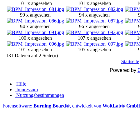
101 x angesehen
101 x angesehen
1
99 x angesehen
94 x angesehen
94 x angesehen
96 x angesehen
100 x angesehen
107 x angesehen
1
101 x angesehen
105 x angesehen
131 Dateien auf 2 Seite(n)
Startseite
Powered by
C
Hilfe
Impressum
Nutzungsbestimmungen
Forensoftware:
Burning Board®
, entwickelt von
WoltLab® Gmb