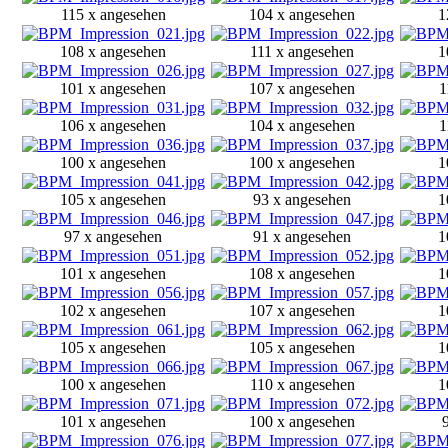
115 x angesehen
104 x angesehen
1
108 x angesehen
111 x angesehen
1
101 x angesehen
107 x angesehen
1
106 x angesehen
104 x angesehen
1
100 x angesehen
100 x angesehen
1
105 x angesehen
93 x angesehen
1
97 x angesehen
91 x angesehen
1
101 x angesehen
108 x angesehen
1
102 x angesehen
107 x angesehen
1
105 x angesehen
105 x angesehen
1
100 x angesehen
110 x angesehen
1
101 x angesehen
100 x angesehen