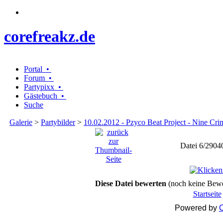
corefreakz.de
Portal •
Forum •
Partypixx •
Gästebuch •
Suche
Galerie
>
Partybilder
>
10.02.2012 - Pzyco Beat Project - Nine Cri
Datei 6/2904
Diese Datei bewerten
(noch keine Bew
Startseite
Powered by
C