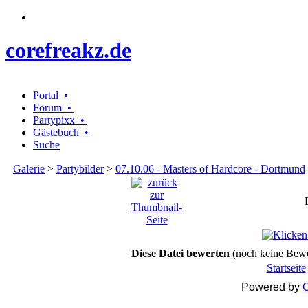
corefreakz.de
Portal •
Forum •
Partypixx •
Gästebuch •
Suche
Galerie
>
Partybilder
>
07.10.06 - Masters of Hardcore - Dortmund
Diese Datei bewerten
(noch keine Bew
Startseite
Powered by
C