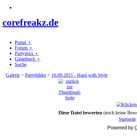
corefreakz.de
Portal •
Forum •
Partypixx •
Gästebuch •
Suche
Galerie
>
Partybilder
>
16.09.2011 - Hard with Style
Diese Datei bewerten
(noch keine Bew
Startseite
Powered by
C